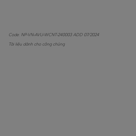
<
>
Code: NP-VN-AVU-WCNT-240003 ADD 07/2024
Tài liệu dành cho công chúng