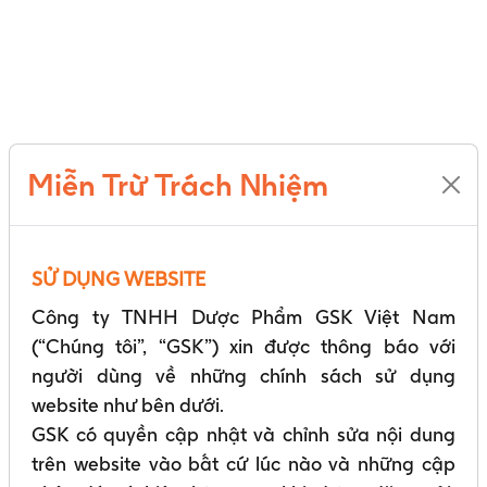
hợp
của
Hội
Y
học
Dự
Phòng
Việt
Miễn Trừ Trách Nhiệm
Nam
và
Công
ty
SỬ DỤNG WEBSITE
TNHH
Dược
Công ty TNHH Dược Phẩm GSK Việt Nam
Phẩm
(“Chúng tôi”, “GSK”) xin được thông báo với
GSK
Việt
người dùng về những chính sách sử dụng
Nam
website như bên dưới.
GSK có quyền cập nhật và chỉnh sửa nội dung
Trang chủ
trên website vào bất cứ lúc nào và những cập
Trang tập đoàn GSK