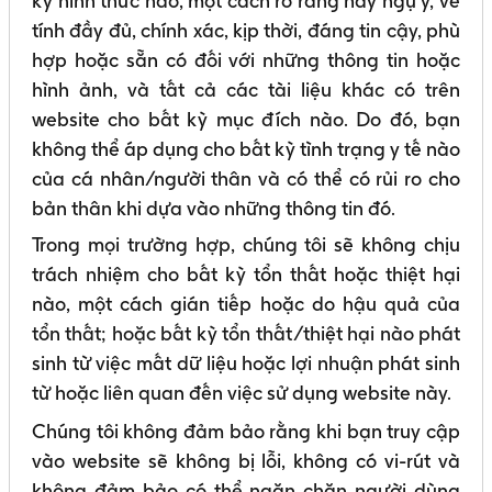
kỳ hình thức nào, một cách rõ ràng hay ngụ ý, về
tính đầy đủ, chính xác, kịp thời, đáng tin cậy, phù
hợp hoặc sẵn có đối với những thông tin hoặc
hình ảnh, và tất cả các tài liệu khác có trên
website cho bất kỳ mục đích nào. Do đó, bạn
không thể áp dụng cho bất kỳ tình trạng y tế nào
của cá nhân/người thân và có thể có rủi ro cho
bản thân khi dựa vào những thông tin đó.
Trong mọi trường hợp, chúng tôi sẽ không chịu
trách nhiệm cho bất kỳ tổn thất hoặc thiệt hại
nào, một cách gián tiếp hoặc do hậu quả của
tổn thất; hoặc bất kỳ tổn thất/thiệt hại nào phát
sinh từ việc mất dữ liệu hoặc lợi nhuận phát sinh
từ hoặc liên quan đến việc sử dụng website này.
Chúng tôi không đảm bảo rằng khi bạn truy cập
vào website sẽ không bị lỗi, không có vi-rút và
không đảm bảo có thể ngăn chặn người dùng