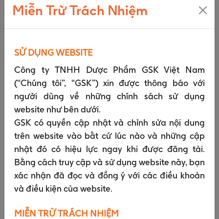
Miễn Trừ Trách Nhiệm
Thực hiện phân tích, nghiên cứu thị trường, cải
thiện các sản phẩm của chúng tôi và giao tiếp
của chúng tôi với bạn.
Để quản lý và cải thiện các quy trình và hoạt động
SỬ DỤNG WEBSITE
của chúng tôi.
Công ty TNHH Dược Phẩm GSK Việt Nam
Chúng tôi sẽ sử dụng dữ liệu cá nhân của bạn để:
(“Chúng tôi”, “GSK”) xin được thông báo với
người dùng về những chính sách sử dụng
Quản lý an ninh mạng và hệ thống thông tin
website như bên dưới.
của chúng tôi;
GSK có quyền cập nhật và chỉnh sửa nội dung
Trả lời các báo cáo bạn đưa ra về tác dụng
trên website vào bất cứ lúc nào và những cập
phụ có thể liên quan đến một trong các sản
nhật đó có hiệu lực ngay khi được đăng tải.
phẩm của chúng tôi và để theo dõi sự an toàn
Bằng cách truy cập và sử dụng website này, bạn
của các sản phẩm của chúng tôi;
xác nhận đã đọc và đồng ý với các điều khoản
Lưu giữ hồ sơ liên quan đến mối quan hệ của
và điều kiện của website.
chúng tôi với các chuyên gia chăm sóc sức
khỏe;
MIỄN TRỪ TRÁCH NHIỆM
Thực hiện phân tích dữ liệu, kiểm toán và