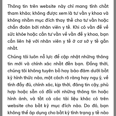
Thông tin trên website này chỉ mang tính chất
nghiên cứu để giúp chúng tôi cung cấp và cải
tham khảo; không được xem là tư vấn y khoa và
thiện nền tảng, nội dung và dịch vụ kỹ thuật số
không nhằm mục đích thay thế cho tư vấn hoặc
của GSK;
chẩn đoán bởi nhân viên y tế. Khi có vấn đề về
Theo dõi và phân tích xu hướng, việc sử dụng
sức khỏe hoặc cần tư vấn về vấn đề y khoa, bạn
và các hoạt động liên quan đến các sản phẩm
cần liên hệ với nhân viên y tế ở cơ sở y tế gần
và dịch vụ của chúng tôi để hiểu phần nào
nhất.
trong các sản phẩm và dịch vụ của chúng tôi
được quan tâm nhất và để cải thiện chúng cho
Chúng tôi luôn nỗ lực để cập nhật những thông
phù hợp; và
tin mới và chính xác nhất đến bạn. Đồng thời,
Chuẩn bị và thực hiện báo cáo và phân tích
chúng tôi không tuyên bố hay bảo đảm dưới bất
quản lý, bao gồm phân tích và số liệu.
kỳ hình thức nào, một cách rõ ràng hay ngụ ý, về
tính đầy đủ, chính xác, kịp thời, đáng tin cậy, phù
Để đạt các mục đích khác.
hợp hoặc sẵn có đối với những thông tin hoặc
Chúng tôi sẽ sử dụng dữ liệu cá nhân của bạn:
hình ảnh, và tất cả các tài liệu khác có trên
Tuân thủ luật pháp và quy định hiện hành;
website cho bất kỳ mục đích nào. Do đó, bạn
Đáp ứng yêu cầu của cơ quan nhà nước có
không thể áp dụng cho bất kỳ tình trạng y tế nào