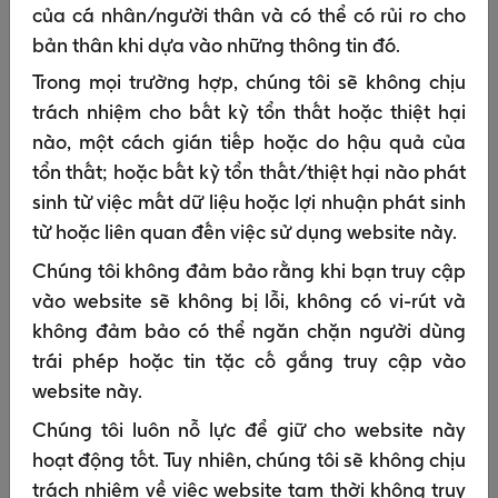
thẩm quyền;
của cá nhân/người thân và có thể có rủi ro cho
Để thông báo cho bạn các thay đổi về điều
bản thân khi dựa vào những thông tin đó.
khoản, điều kiện và chính sách của chúng tôi;
Trong mọi trường hợp, chúng tôi sẽ không chịu
Để thực hiện hoặc bảo vệ GSK trước các vụ
trách nhiệm cho bất kỳ tổn thất hoặc thiệt hại
kiện tụng có khả năng xảy ra, có nguy cơ xảy
nào, một cách gián tiếp hoặc do hậu quả của
ra hoặc thực tế đang xảy ra.
tổn thất; hoặc bất kỳ tổn thất/thiệt hại nào phát
Để điều tra và thực hiện hành động chống lại
sinh từ việc mất dữ liệu hoặc lợi nhuận phát sinh
hành vi bất hợp pháp hoặc có hại của người
từ hoặc liên quan đến việc sử dụng website này.
dùng.
Chúng tôi không đảm bảo rằng khi bạn truy cập
Để bảo vệ GSK, lợi ích thiết yếu của bạn hoặc
vào website sẽ không bị lỗi, không có vi-rút và
của người khác;
không đảm bảo có thể ngăn chặn người dùng
Để thu được thông tin chuyên sâu và phản hồi
trái phép hoặc tin tặc cố gắng truy cập vào
về các sản phẩm và dịch vụ của chúng tôi
website này.
nhằm sửa chữa hoặc cải thiện chúng, bằng
cách phân tích thông tin từ các nguồn bên
Chúng tôi luôn nỗ lực để giữ cho website này
ngoài như Google, Facebook và Twitter (và các
hoạt động tốt. Tuy nhiên, chúng tôi sẽ không chịu
dịch vụ khác);
trách nhiệm về việc website tạm thời không truy