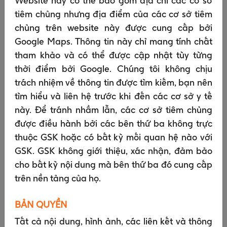
Website này có thể bao gồm địa chỉ các cơ sở
Bạn đã cho phép chúng tôi một cách cụ thể
tiêm chủng nhưng địa điểm của các cơ sở tiêm
trong trường hợp bắt buộc phải xin sự cho
chủng trên website này được cung cấp bởi
phép từ bạn (luật pháp gọi đây là “sự chấp
Google Maps. Thông tin này chỉ mang tính chất
thuận”). Bạn có thể rút lại sự chấp thuận của
tham khảo và có thể được cập nhật tùy từng
bạn bất cứ lúc nào. Chúng tôi thường sẽ cần
thời điểm bởi Google. Chúng tôi không chịu
sự chấp thuận của bạn trong các trường hợp
trách nhiệm về thông tin được tìm kiếm, bạn nên
sau đây:
tìm hiểu và liên hệ trước khi đến các cơ sở y tế
Đặt cookie trên thiết bị của bạn để tìm
này. Để tránh nhầm lẫn, các cơ sở tiêm chủng
hiểu cách bạn sử dụng trang web của
được điều hành bởi các bên thứ ba không trực
chúng tôi để chúng tôi có thể cá nhân hóa
thuộc GSK hoặc có bất kỳ mối quan hệ nào với
những gì bạn thấy bằng cách điều chỉnh
GSK. GSK không giới thiệu, xác nhận, đảm bảo
nội dung và thông báo theo những điều
cho bất kỳ nội dung mà bên thứ ba đó cung cấp
bạn quan tâm;
trên nền tảng của họ.
Một số tình huống mà bạn chia sẻ thông
BẢN QUYỀN
tin nhạy cảm về bản thân, chẳng hạn như
sức khỏe của bạn;
Tất cả nội dung, hình ảnh, các liên kết và thông