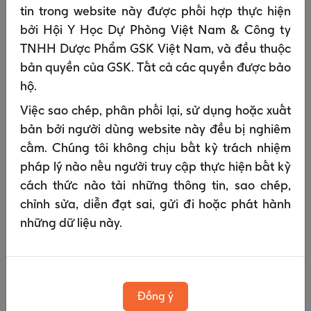
Trước khi chúng tôi gửi cho bạn một số
tin trong website này được phối hợp thực hiện
thông tin điện tử nhất định; và
bởi Hội Y Học Dự Phòng Việt Nam & Công ty
Ở bất kỳ tình huống nào khác khi xử lý dữ
TNHH Dược Phẩm GSK Việt Nam, và đều thuộc
liệu cá nhân phụ thuộc vào sự chấp thuận
bản quyền của GSK. Tất cả các quyền được bảo
của bạn.
hộ.
Chúng tôi cần sử dụng dữ liệu cá nhân của
Việc sao chép, phân phối lại, sử dụng hoặc xuất
bạn cho các mục đích vận hành một cách hợp
bản bởi người dùng website này đều bị nghiêm
pháp, ví dụ: để cho phép chúng tôi điều hành
cấm. Chúng tôi không chịu bất kỳ trách nhiệm
doanh nghiệp của mình. Những điều này bao
pháp lý nào nếu người truy cập thực hiện bất kỳ
gồm việc:
cách thức nào tải những thông tin, sao chép,
Gửi tài liệu trực tiếp cho bạn (bạn sẽ luôn
chỉnh sửa, diễn đạt sai, gửi đi hoặc phát hành
có quyền từ chối nhận thông tin về sản
những dữ liệu này.
phẩm);
Thực hiện kiểm toán và điều tra nội bộ và
tuân thủ các chính sách nội bộ về chống
hối lộ và xung đột lợi ích;
Đồng ý