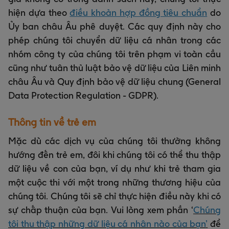
hiện dựa theo
điều khoản hợp đồng tiêu chuẩn
do
Ủy ban châu Âu phê duyệt. Các quy định này cho
phép chúng tôi chuyển dữ liệu cá nhân trong các
nhóm công ty của chúng tôi trên phạm vi toàn cầu
cũng như tuân thủ luật bảo vệ dữ liệu của Liên minh
châu Âu và Quy định bảo vệ dữ liệu chung (General
Data Protection Regulation - GDPR).
Thông tin về trẻ em
Mặc dù các dịch vụ của chúng tôi thường không
hướng đến trẻ em, đôi khi chúng tôi có thể thu thập
dữ liệu về con của bạn, ví dụ như khi trẻ tham gia
một cuộc thi với một trong những thương hiệu của
chúng tôi. Chúng tôi sẽ chỉ thực hiện điều này khi có
sự chấp thuận của bạn. Vui lòng xem phần ‘
Chúng
tôi thu thập những dữ liệu cá nhân nào của bạn
’
để