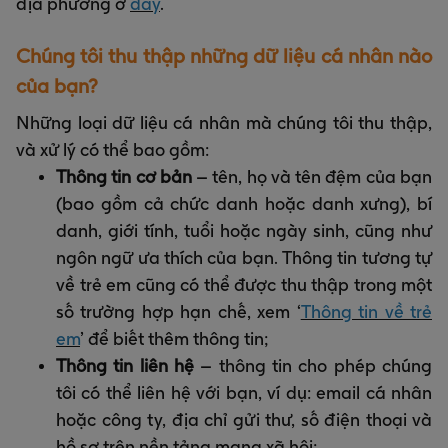
địa phương ở
đây
.
Chúng tôi thu thập những dữ liệu cá nhân nào
của bạn?
Những loại dữ liệu cá nhân mà chúng tôi thu thập,
và xử lý có thể bao gồm:
Thông tin cơ bản
– tên, họ và tên đệm của bạn
(bao gồm cả chức danh hoặc danh xưng), bí
danh, giới tính, tuổi hoặc ngày sinh, cũng như
ngôn ngữ ưa thích của bạn. Thông tin tương tự
về trẻ em cũng có thể được thu thập trong một
số trường hợp hạn chế, xem ‘
Thông tin về trẻ
e
m
’ để biết thêm thông tin;
Thông tin liên hệ
– thông tin cho phép chúng
tôi có thể liên hệ với bạn, ví dụ: email cá nhân
hoặc công ty, địa chỉ gửi thư, số điện thoại và
hồ sơ trên nền tảng mạng xã hội;