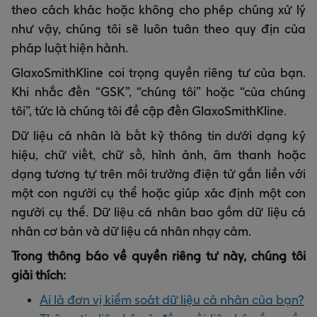
theo cách khác hoặc không cho phép chúng xử lý
như vậy, chúng tôi sẽ luôn tuân theo quy địn của
pháp luật hiện hành.
GlaxoSmithKline coi trọng quyền riêng tư của bạn.
Khi nhắc đến “GSK”, “chúng tôi” hoặc “của chúng
tôi”, tức là chúng tôi đề cập đến GlaxoSmithKline.
Dữ liệu cá nhân là bất kỳ thông tin dưới dạng ký
hiệu, chữ viết, chữ số, hình ảnh, âm thanh hoặc
dạng tương tự trên môi trường điện tử gắn liền với
một con người cụ thể hoặc giúp xác định một con
người cụ thể. Dữ liệu cá nhân bao gồm dữ liệu cá
nhân cơ bản và dữ liệu cá nhân nhạy cảm.
Trong thông báo về quyền riêng tư này, chúng tôi
giải thích:
Ai là đơn vị kiểm soát dữ liệu cá nhân của bạn?