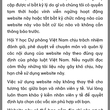
Để cung cấp dịch vụ cho bạn thông qua thiết
cập được vì bất kỳ lý do gì và chúng tôi có quyền
bị thông minh của bạn và các ứng dụng di
tạm thời hoặc vĩnh viễn ngừng hoạt động
động của chúng tôi.
website này hoặc tắt bất kỳ chức năng nào của
website này vào bất cứ lúc nào và không cần
Tại sao chúng tôi được phép thu thập và sử
thông báo trước.
dụng dữ liệu cá nhân của bạn?
Hội Y học Dự phòng Việt Nam chịu trách nhiệm
Chúng tôi có thể thu thập và sử dụng dữ liệu cá
đánh giá, phê duyệt về chuyên môn và quản lý
nhân của bạn khi cần thực hiện một trong những
các nội dung của website này theo đúng quy
điều sau:
định của pháp luật Việt Nam. Nếu người đọc
cảm thấy những tài liệu này gây khó chịu, hãy
Để tuân thủ luật pháp, ví dụ:
hạn chế sử dụng website này.
Các nghĩa vụ theo dõi và báo cáo điều
chỉnh lưu giữ hồ sơ, bao gồm những nghĩa
Việc sử dụng website này không thay thế cho
vụ liên quan đến các biến cố bất lợi, khiếu
tương tác giữa bạn và nhân viên y tế. Vui lòng
nại về sản phẩm và an toàn sản phẩm; và
luôn tham khảo ý kiến nhân viên y tế để quyết
Tuân thủ nghĩa vụ chống tham nhũng và
định lựa chọn các vắc xin phù hợp với bạn.
minh bạch.