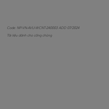
<
>
Code: NP-VN-AVU-WCNT-240003 ADD 07/2024
Tài liệu dành cho công chúng