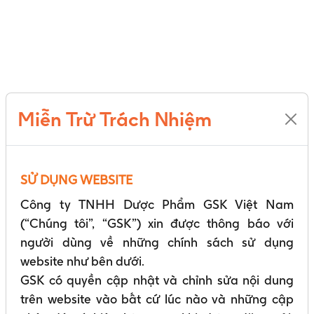
hợp
của
Hội
Y
học
Dự
Phòng
Việt
Miễn Trừ Trách Nhiệm
Nam
và
Công
ty
SỬ DỤNG WEBSITE
TNHH
Dược
Công ty TNHH Dược Phẩm GSK Việt Nam
Phẩm
(“Chúng tôi”, “GSK”) xin được thông báo với
GSK
Việt
người dùng về những chính sách sử dụng
Nam
website như bên dưới.
GSK có quyền cập nhật và chỉnh sửa nội dung
Trang chủ
trên website vào bất cứ lúc nào và những cập
Trang tập đoàn GSK