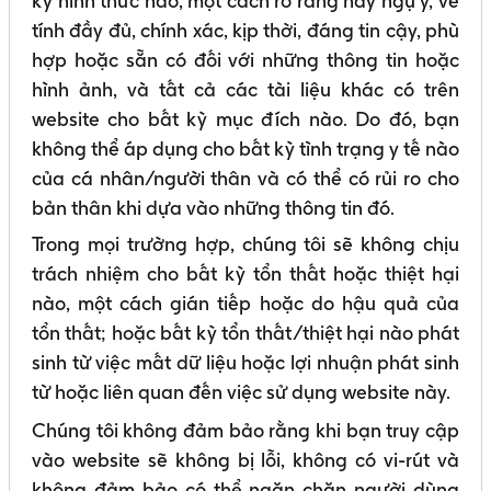
kỳ hình thức nào, một cách rõ ràng hay ngụ ý, về
tính đầy đủ, chính xác, kịp thời, đáng tin cậy, phù
hợp hoặc sẵn có đối với những thông tin hoặc
hình ảnh, và tất cả các tài liệu khác có trên
website cho bất kỳ mục đích nào. Do đó, bạn
không thể áp dụng cho bất kỳ tình trạng y tế nào
của cá nhân/người thân và có thể có rủi ro cho
bản thân khi dựa vào những thông tin đó.
Trong mọi trường hợp, chúng tôi sẽ không chịu
trách nhiệm cho bất kỳ tổn thất hoặc thiệt hại
nào, một cách gián tiếp hoặc do hậu quả của
tổn thất; hoặc bất kỳ tổn thất/thiệt hại nào phát
sinh từ việc mất dữ liệu hoặc lợi nhuận phát sinh
từ hoặc liên quan đến việc sử dụng website này.
Chúng tôi không đảm bảo rằng khi bạn truy cập
vào website sẽ không bị lỗi, không có vi-rút và
không đảm bảo có thể ngăn chặn người dùng